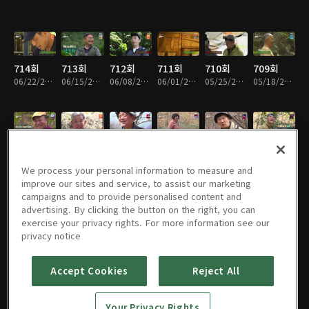
714회
713회
712회
711회
710회
709회
06/22/2026 • 58분
06/15/2026 • 59분
06/08/2026 • 59분
06/01/2026 • 58분
05/25/2026 • 58분
05/18/2026 • 59분
708회
707회
706회
705회
704회
703회
05/11/2026 • 59분
05/04/2026 • 58분
04/27/2026 • 58분
04/20/2026 • 58분
04/13/2026 • 59분
04/06/2026 • 58분
We process your personal information to measure and
improve our sites and service, to assist our marketing
campaigns and to provide personalised content and
advertising. By clicking the button on the right, you can
exercise your privacy rights. For more information see our
702회
701회
700회
699회
698회
697회
privacy notice
03/30/2026 • 58분
03/23/2026 • 1시간
03/16/2026 • 58분
03/09/2026 • 58분
03/02/2026 • 58분
02/23/2026 • 59분
Accept Cookies
Reject All
696회
695회
694회
693회
692회
691회
Your Privacy Rights