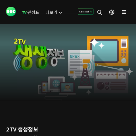
편성표
더보기
2TV 생생정보