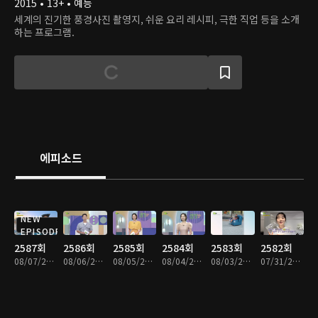
2015 • 13+ • 예능
세계의 진기한 풍경사진 촬영지, 쉬운 요리 레시피, 극한 직업 등을 소개
하는 프로그램.
에피소드
NEW
EPISODE
2587회
2586회
2585회
2584회
2583회
2582회
08/07/2026 • 1시간 2분
08/06/2026 • 1시간 2분
08/05/2026 • 1시간 2분
08/04/2026 • 1시간 2분
08/03/2026 • 1시간 2분
07/31/2026 • 1시간 2분