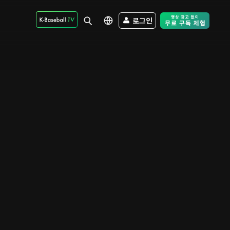
로그인
Free Trial - Sk