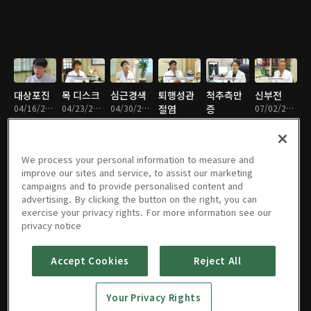
대상포진
목 디스크
심근경색
퇴행성관
척추측만
신부전
04/16/2016 • 18분
04/23/2016 • 17분
04/30/2016 • 14분
절염
증
07/02/2016 • 17분
05/07/2016 • 18분
06/25/2016 • 14분
We process your personal information to measure and
improve our sites and service, to assist our marketing
campaigns and to provide personalised content and
대사증후
건선
녹내장
무지외반
골다공증
외이도염
advertising. By clicking the button on the right, you can
근
07/16/2016 • 15분
07/23/2016 • 17분
07/30/2016 • 17분
08/06/2016 • 18분
08/13/2016 • 15분
exercise your privacy rights. For more information see our
07/09/2016 • 18분
privacy notice
Accept Cookies
Reject All
휜 다리
피부 색소
과민성 장
이명
석회화 건
05/27/2017
08/20/2016 • 17분
질환
증후군
09/10/2016 • 18분
염
05/27/2017 • 1시간
Your Privacy Rights
08/27/2016 • 18분
09/03/2016 • 17분
09/24/2016 • 16분