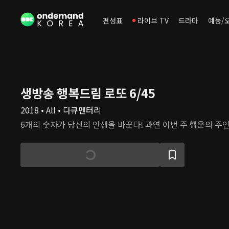
편성표
라이브 TV
드라마
예능/
생방송 행복드림 로또 6/45
2018 • All • 다큐멘터리
6개의 숫자가 당신의 인생을 바꾼다! 과연 이번 주 행운의 주