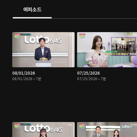
에피소드
08/01/2026
07/25/2026
08/01/2026 • 7분
07/25/2026 • 7분