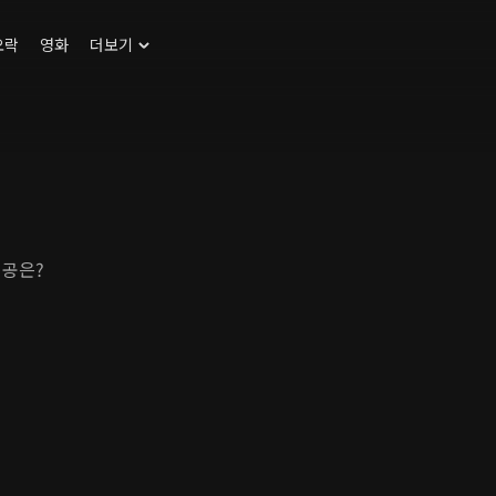
오락
영화
더보기
인공은?