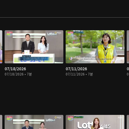
07/18/2026
07/11/2026
0
07/18/2026 • 7분
07/11/2026 • 7분
0