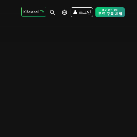
로그인
Free Trial - Sk