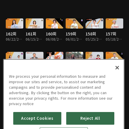
162회
161회
160회
159회
158회
157회
06/22/2026 • 45분
06/15/2026 • 45분
06/08/2026 • 45분
06/01/2026 • 45분
05/25/2026 • 45분
05/18/2026 • 45분
156회
155회
154회
153회
152회
151회
05/11/2026 • 45분
05/04/2026 • 45분
04/27/2026 • 45분
04/20/2026 • 45분
04/13/2026 • 45분
04/06/2026 • 45분
We process your personal information to measure and
improve our sites and service, to assist our marketing
campaigns and to provide personalised content and
advertising. By clicking the button on the right, you can
exercise your privacy rights. For more information see our
150회
149회
148회
147회
146회
145회
privacy notice
03/30/2026 • 45분
03/23/2026 • 45분
03/16/2026 • 45분
03/09/2026 • 45분
03/02/2026 • 45분
02/23/2026 • 45분
Accept Cookies
Reject All