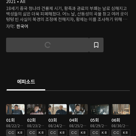
2021 • All
18세기 중국 청나라 건륭제 시기, 황족과 관료의 부패는 날로 심해지고
백성들의 삶은 더욱 피폐해졌다. 어느 날, 산동성의 곡물 창고 여러 곳이
텅텅 빈 사실이 북경의 조정에 전해지자, 황제는 이를 조사하기 위해 가
장 믿을 만한 심복 유용을 산동에 보낸다. 하지만 유용은 황제가 정한 기
자막
:
한국어
간 동안 사건의 윤곽조차 잡기 못하는데...
에피소드
01회
02회
03회
04회
05회
06회
08/22/2022 • 46분
08/23/2022 • 46분
08/24/2022 • 46분
08/25/2022 • 46분
08/29/2022 • 46분
08/30/2022 • 46분
KR
KR
KR
KR
KR
KR