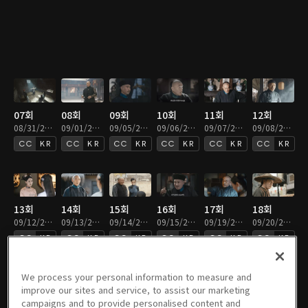
07회
08회
09회
10회
11회
12회
08/31/2022 • 46분
09/01/2022 • 46분
09/05/2022 • 46분
09/06/2022 • 46분
09/07/2022 • 46분
09/08/2022 • 46분
KR
KR
KR
KR
KR
KR
13회
14회
15회
16회
17회
18회
09/12/2022 • 46분
09/13/2022 • 46분
09/14/2022 • 46분
09/15/2022 • 46분
09/19/2022 • 46분
09/20/2022 • 46분
KR
KR
KR
KR
KR
KR
We process your personal information to measure and
improve our sites and service, to assist our marketing
campaigns and to provide personalised content and
19회
20회
21회
22회
23회
24회