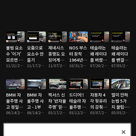
도난사건]
제거, 물기
납니다
제거 방법
불법 요소
오줌으로
제네시스
NOS 부스
테슬라는
테슬라는
수 '이거'
요소수 만
흥행도 오
터 장착
왜 레이다
왜 레이다
모르면 3
들기
징어게임
1964년 포
를 버렸을
를 뺀걸
천만원 날
11/21/2021 • 8분
11/17/2021 • 12분
덕분. 한국
11/07/2021 • 14분
드
10/31/2021 • 11분
까? 2부
07/20/2021 • 18분
까? 1부
07/05/2021 • 16분
라갑니다.
인의 자부
Fairlane
심을 가져
클래식카
도 좀 좋지
리뷰
않을까요?
BMW 자
BMW 자
렉서스 신
드디어!!
자동차 4
멀미 안하
율주행 사
율주행 사
차 '반자율
테슬라 자
각 뒷유리
는법 5가
고 정밀분
고 - 1부
주행' 믿다
율주행 3
의 감춰진
지 꿀팁-원
석 2부
06/14/2021 • 11분
06/14/2021 • 20분
가 꽝! 충
05/17/2021 • 21분
단계 레벨
05/12/2021 • 16분
비밀
05/07/2021 • 6분
인과해결
05/05/2021 • 11분
돌.. 진실
업?
은?