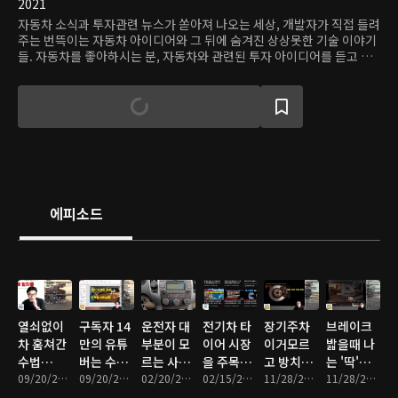
2021
자동차 소식과 투자관련 뉴스가 쏟아져 나오는 세상, 개발자가 직접 들려
주는 번뜩이는 자동차 아이디어와 그 뒤에 숨겨진 상상못한 기술 이야기
들. 자동차를 좋아하시는 분, 자동차와 관련된 투자 아이디어를 듣고 싶
으신분, 자동차를 배우고 싶으신분, 자동차가 무서워서 접근도 못하시던
분들에게, 아주 신나고 재밌는 자동차 이야기를 들려드리는 프로그램입
니다. 수천명이 같이 참여하는 채팅창도 같이 읽으시면, 재미가 두배, 배
우는 내용도 두배가 될꺼에요^^
에피소드
열쇠없이
구독자 14
운전자 대
전기차 타
장기주차
브레이크
차 훔쳐간
만의 유튜
부분이 모
이어 시장
이거모르
밟을때 나
수법
버는 수익
르는 사이
을 주목하
고 방치하
는 '딱'소
[feat. 기
09/20/2022 • 22분
이 얼마나
09/20/2022 • 8분
드미러 초
02/20/2022 • 4분
라
02/15/2022 • 12분
면 '브레이
11/28/2021 • 10분
리 해결방
11/28/2021 • 9분
아보이즈
될까?
고속 얼음
크 박살'
법