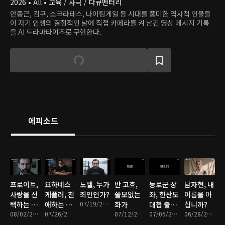
2026 • All • 교육 / 사극 / 다큐멘터리
안중근, 김구, 소크라테스, 나이팅게일 등 시대를 풍미한 역사적 인물들
이 자기 인생의 결정적인 날에 직접 카메라를 켜 남긴 영상 메시지 기록
을 AI 드라마타이즈로 구현한다.
에피소드
프로이트,
요하네스
노벨, 누가
반 고흐,
능로군 상
남자현, 내
사랑을 선
케플러, 친
죄인인가?
쓸모없는
좌, 한산도
이름을 아
택하는 특
애하는 나
07/19/2026 • 10분
화가
대첩 출정
십니까?
별한 기준
08/02/2026 • 9분
의 별에게
07/26/2026 • 9분
07/12/2026 • 9분
전야
07/05/2026 • 8분
06/28/2026 • 9분