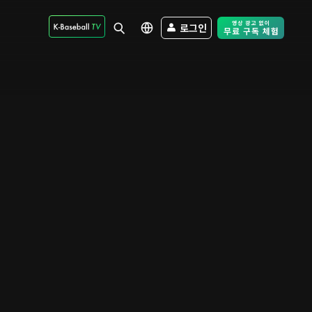
로그인
Free Trial - Sk