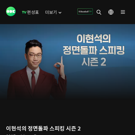
편성표
더보기
이현석의 정면돌파 스피킹 시즌 2