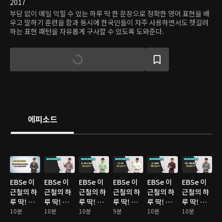
2017
부담 없이 매일 익힐 수 있는 하루 딱 한 문장으로 정확한 영어 표현을 배
우고 말하기 훈련을 함과 동시에 한국인들이 자주 사용하면서도 헷갈려
하는 표현 패턴을 자유롭게 구사할 수 있도록 도와준다.
에피소드
EBSe 이
EBSe 이
EBSe 이
EBSe 이
EBSe 이
EBSe 이
근철의 하
근철의 하
근철의 하
근철의 하
근철의 하
근철의 하
루 딱! 한
루 딱! 한
루 딱! 한
루 딱! 한
루 딱! 한
루 딱! 한
문장 : 오
10분
문장 : 너 ~
10분
문장 : 너 ~
10분
문장 : 너 ~
9분
문장 : 너 ~
10분
문장 : 내
10분
리엔테이
해?
할 수 있
야?
할래?
가 ~ 해야