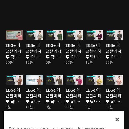
션
어?
할까?
EBSe 이
EBSe 이
EBSe 이
EBSe 이
EBSe 이
EBSe 이
근철의 하
근철의 하
근철의 하
근철의 하
근철의 하
근철의 하
루 딱! 한
루 딱! 한
루 딱! 한
루 딱! 한
루 딱! 한
루 딱! 한
문장 :
10분
문장 : 그
10분
문장 : 내
9분
문장 : 너 ~
10분
문장 : 그
10분
문장 : 내
10분
Weekly
거 ~ 이야?
가 ~ 할게
했어?
건 ~하는
가 ~ 할 수
Review
격이야
있을까?
EBSe 이
EBSe 이
EBSe 이
EBSe 이
EBSe 이
EBSe 이
근철의 하
근철의 하
근철의 하
근철의 하
근철의 하
근철의 하
루 딱! 한
루 딱! 한
루 딱! 한
루 딱! 한
루 딱! 한
루 딱! 한
문장 : ~이
9분
문장 :
10분
문장 : 나
9분
문장 : 나
10분
문장 : 나 ~
9분
문장 : 나 ~
10분
있어?
Weekly
는 ~해.
는 ~하는
할 수 있
한 상태야.
Review 2
중이야.
어.
We process your personal information to measure and