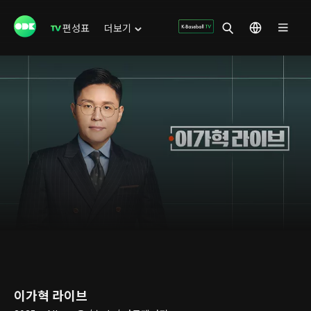
편성표
더보기
이가혁 라이브