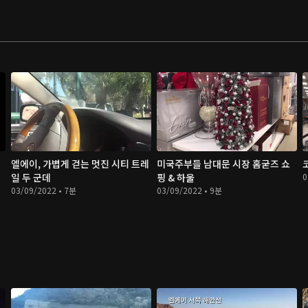
엘에이, 가볍게 걷는 멋진 시티 트레
미국주부들 남대문 시장 홈굳즈 쇼
일 두 군데
핑 & 하울
0
03/09/2022 • 7분
03/09/2022 • 9분