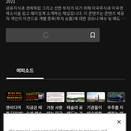
2021
금융지식과 경제독립 그리고 선한 부자가 되기 위해 미국주식과 미국경
제소식을 쉽고 재미있게 소개하는 채널입니다. 이 콘텐츠는 콘텐츠 제공
자 개인의 의견으로 개별 종목(투자 상품)에 대한 권유나 매수 및 매도 추
천의 의도가 없습니다. 온디맨드코리아는 이를 근거로 행해진 주식거래
(투자)에 대해 책임이 없으며, 어떠한 경우에도 투자 결과에 대한 법적 책
임소재의 증빙자료로 사용할 수 없습니다.
에피소드
엔비디아
지금은 테
가장 사랑
테슬라 공
기관들이
우주를 지
를 담을때!
슬라 매수
받는 미국
매도는 가
테슬라를
배하는 테
05/31/2021 • 15분
최고의 시
주식 1위
장 위험한
서서히 사
슬라의 스
간이다
05/31/2021 • 13분
는
05/31/2021 • 14분
짓이다!
05/19/2021 • 15분
기 시작한
05/19/2021 • 13분
타링크
05/16/2021 • 17분
We process your personal information to measure and
다