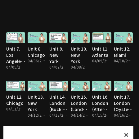
Unit 7.
Unit 8.
Unit 9.
Unit 10.
Unit 11.
Unit 12.
Los
Chicago
New
New
Atlanta
Miami
Angeles,
04/06/2020 • 11분
York
York
04/09/2020 • 11분
04/10/2020 • 11분
California
04/05/2020 • 11분
04/07/2020 • 11분
04/08/2020 • 11분
Unit 12.
Unit 13.
Unit 14.
Unit 15.
Unit 16.
Unit 17.
Chicago
New
London
London
London
London
04/11/2020 • 11분
York
(Buckingham
(London
(Afternoon
(Oyster
04/12/2020 • 11분
Palace)
04/13/2020 • 11분
Eye)
04/14/2020 • 10분
Tea)
04/15/2020 • 11분
Card)
04/16/2020 • 11분