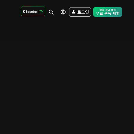
로그인
Free Trial - Sk