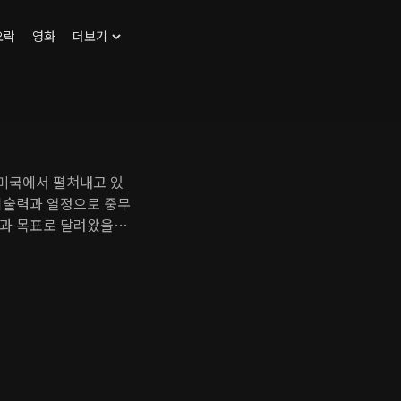
오락
영화
더보기
미국에서 펼쳐내고 있
기술력과 열정으로 중무
략과 목표로 달려왔을까?
않는 우리 기업들의 활
나은 성장과 새로운 발
램이 되도록 한다.