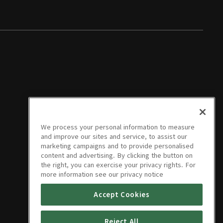
We process your personal information to measure
and improve our sites and service, to assist our
marketing campaigns and to provide personalised
content and advertising. By clicking the button on
the right, you can exercise your privacy rights. For
more information see our privacy notice
Accept Cookies
Reject All