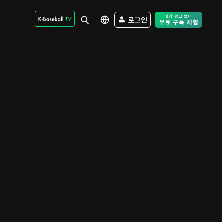
로그인
Free Trial - Sk