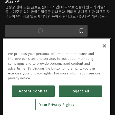
2022 • All
급성장 길에 오른 글로벌 핀테크 사업! 미국으로 진출해 한국의 기술력
을 보여주고 있는 한국기업들을 만나본다. 핀테크 벤처를 위한 대규모 자
금들이 유입되고 있으며 다양한 분야가 핀테크로 거듭나 편리한 금융서
비스를 제공하게 되었다. 현재 핀테크 시장의 강세로 떠오르는 국가인 미
국은 투자규모 1위를 차지하며 빠르게 핀테크 사업을 발전시키고 있으
며, 이에 발맞춰 IT 강국인 한국도 미국 시장에 당당하게 도전장을 내밀
고 고객들을 향한 첨단 서비스를 제공하고 있다. 앞서가는 미국의 금융시
장 속에서 치열하게 경쟁하며 그 실력을 성장시켜나가는 한국 기업들의
핀테크는 어떤 것들이 있을까?
We process your personal information to measure and
improve our sites and service, to assist our marketing
에피소드
campaigns and to provide personalised content and
advertising. By clicking the button on the right, you can
exercise your privacy rights. For more information see our
privacy notice
Accept Cookies
Reject All
한국의 기
술이 금융
과 만나 미
Your Privacy Rights
래를 바꾸
08/24/2022 • 1시간 14분
다