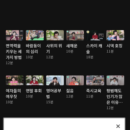
면역력을
바람둥이
사위의 위
새해운
스카이 캐
시댁 호칭
키우는 세
의 심리
기
10분
슬
11분
가지 방법
10분
12분
18분
12분
여자들의
연말 후회
영어공부
젊음
즉시교육
평범해도
여우짓
10분
법
12분
11분
인기가 많
10분
15분
은 이유와
비결
12분