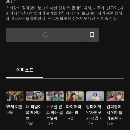
2017
스타강사 김미경이 보고 이해한 일상 속 관계의 지혜. 가족과, 친구와, 사
회에서 만난 사람들과의 관계를 현명하게 바라보고 관리하기 위한 원칙
과 마음가짐을 설파한다. 우리가 쉽게 마주하지 못했던 관계 속 진실을
따뜻하게, 하지만 날카롭게 지적하고, 판단을 위한 조언을 아낌없이 제
공한다.
에피소드
35세 미혼
내 직업이
누구를 믿
다이어리
엄마에게
김미경에
14분
없어진다
고 하는 결
쓰는 법
남자친구
서 영어를
면
혼일까
14분
가 생겼을
가르쳐 준
13분
13분
때
12분
선생님 초
24분
대석