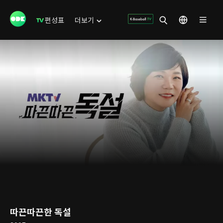
편성표
더보기
따끈따끈한 독설