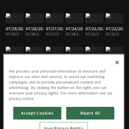
07/29/2026
07/28/2026
07/27/2026
07/24/2026
07/23/2026
07/22/2026
07/29/2026 • 10분
07/28/2026 • 10분
07/27/2026 • 10분
07/24/2026 • 10분
07/23/2026 • 10분
07/22/2026 • 10분
07/21/2026
07/20/2026
07/17/2026
07/16/2026
07/15/2026
07/14/2026
07/21/2026 • 10분
07/20/2026 • 10분
07/17/2026 • 10분
07/16/2026 • 10분
07/15/2026 • 10분
07/14/2026 • 10분
We process your personal information to measure and
improve our sites and service, to assist our marketing
campaigns and to provide personalised content and
advertising. By clicking the button on the right, you can
exercise your privacy rights. For more information see our
07/13/2026
07/10/2026
07/09/2026
07/08/2026
07/07/2026
07/06/2026
privacy notice
07/13/2026 • 10분
07/10/2026 • 10분
07/09/2026 • 10분
07/08/2026 • 10분
07/07/2026 • 10분
07/06/2026 • 10분
Accept Cookies
Reject All
07/03/2026
07/02/2026
07/01/2026
06/30/2026
06/29/2026
06/26/2026
Your Privacy Rights