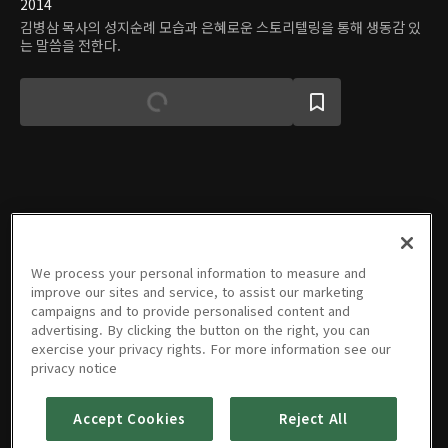
2014
김병삼 목사의 성지순례 모습과 은혜로운 스토리텔링을 통해 생동감 있
는 말씀을 전한다.
에피소드
We process your personal information to measure and
improve our sites and service, to assist our marketing
campaigns and to provide personalised content and
advertising. By clicking the button on the right, you can
exercise your privacy rights. For more information see our
사명
하나님께
하나님과
점검이 필
낯선곳에
하나님께
privacy notice
01/20/2015 • 38분
서 하시는
함께하는
요하다
서
시선을 두
일
여정
02/13/2015 • 37분
03/03/2015 • 37분
라
01/30/2015 • 39분
02/06/2015 • 33분
03/06/2015 • 37분
Accept Cookies
Reject All