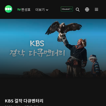
편성표
더보기
KBS 걸작 다큐멘터리