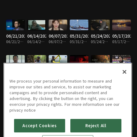
06/21/2026
06/14/2026
06/07/2026
05/31/2026
05/24/2026
05/17/2026
06/21/2026 • 47분
06/14/2026 • 49분
06/07/2026 • 48분
05/31/2026 • 49분
05/24/2026 • 49분
05/17/2026 • 49분
05/10/2026
05/03/2026
04/26/2026
04/19/2026
04/12/2026
04/05/2026
05/10/2026 • 48분
05/03/2026 • 48분
04/26/2026 • 48분
04/19/2026 • 48분
04/12/2026 • 50분
04/05/2026 • 49분
We process your personal information to measure and
improve our sites and service, to assist our marketing
campaigns and to provide personalised content and
advertising. By clicking the button on the right, you can
exercise your privacy rights. For more information see our
03/29/2026
03/22/2026
03/08/2026
03/01/2026
02/22/2026
02/15/2026
privacy notice
03/29/2026 • 49분
03/22/2026 • 49분
03/08/2026 • 48분
03/01/2026 • 48분
02/22/2026 • 49분
02/15/2026 • 49분
Accept Cookies
Reject All