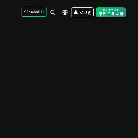
로그인
Free Trial - Sk