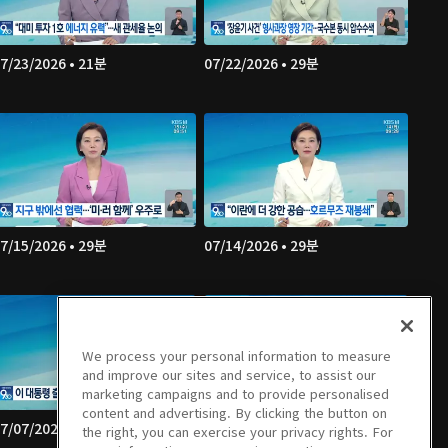
7/23/2026 • 21분
07/22/2026 • 29분
7/15/2026 • 29분
07/14/2026 • 29분
We process your personal information to measure
and improve our sites and service, to assist our
marketing campaigns and to provide personalised
content and advertising. By clicking the button on
7/07/2026 • 29분
07/06/2026 • 29분
the right, you can exercise your privacy rights. For