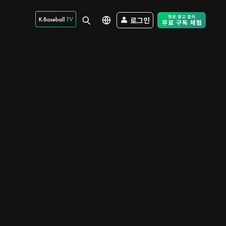
로그인
Free Trial - Sk