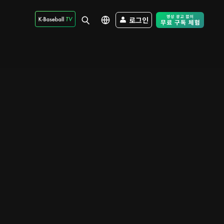
로그인
Free Trial - Sk