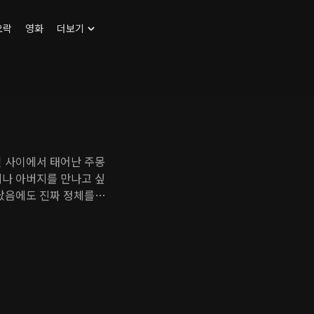
오락
영화
더보기
인 사이에서 태어난 주몽
제나 아버지를 만나고 싶
만났음에도 진짜 정체를
결혼하지 못했다. 한편
 여성이다. 그는 주몽
우고 조언과 지원을 아끼
의 땅 위에 새로운 나
을 얻지는 못한다.