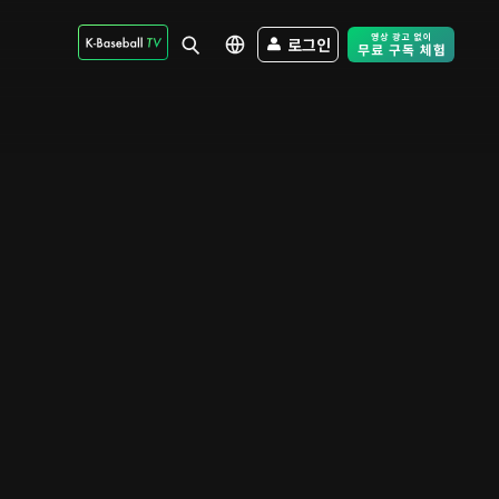
로그인
Free Trial - Sk