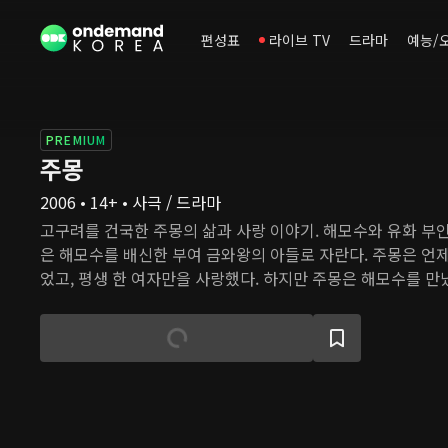
편성표
라이브 TV
드라마
예능/
PREMIUM
주몽
2006 • 14+ • 사극 / 드라마
고구려를 건국한 주몽의 삶과 사랑 이야기. 해모수와 유화 부
은 해모수를 배신한 부여 금와왕의 아들로 자란다. 주몽은 언
었고, 평생 한 여자만을 사랑했다. 하지만 주몽은 해모수를 
알기 전에 그가 세상을 떠났고, 목숨 바쳐 사랑하는 여인과는 
소서노는 자신이 살았던 시대보다 앞서 볼 수 있는 밝고 담대한
을 마음을 다해 사랑했으며, 그를 고구려를 이끌 지도자로 세
지 않는다. 주몽은 모든 고난과 시련을 이겨내고 드디어 고조선
라 고구려를 세운다. 하지만 소서노는 끝내 주몽의 완전한 사랑