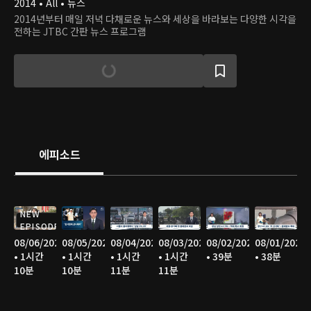
2014 • All • 뉴스
2014년부터 매일 저녁 다채로운 뉴스와 세상을 바라보는 다양한 시각을
전하는 JTBC 간판 뉴스 프로그램
에피소드
NEW
EPISODE
08/06/2026
08/05/2026
08/04/2026
08/03/2026
08/02/2026
08/01/2026
• 1시간
• 1시간
• 1시간
• 1시간
• 39분
• 38분
10분
10분
11분
11분