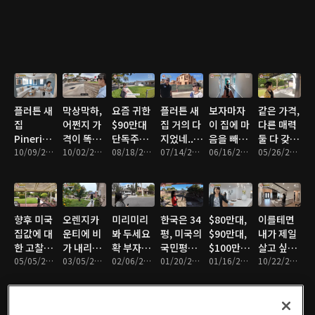
까?
해 보기
홈이 낫네
요
플러튼 새
막상막하,
요즘 귀한
플러튼 새
보자마자
같은 가격,
집
어쩐지 가
$90만대
집 거의 다
이 집에 마
다른 매력
Pineridge
격이 똑같
단독주택
지었네...
음을 빼앗
둘 다 갖고
다녀왔습
10/09/2025 • 19분
더라
10/02/2025 • 16분
두 채 비교
08/18/2025 • 18분
준비하세
07/14/2025 • 8분
겼습니다
06/16/2025 • 20분
싶네요
05/26/2025 • 18분
니다 놀랐
요 분양하
만... 다른
습니다 요
는 새집은
집도 괜찮
즘은 집을
빨리 살수
네? 갈팡
이렇게 짓
록 좋음
질팡 미국
향후 미국
오렌지카
미리미리
한국은 34
$80만대,
이를테면
는군요
집구경
집값에 대
운티에 비
봐 두세요
평, 미국의
$90만대,
내가 제일
한 고찰과
가 내리면
확 부자되
국민평형
$100만이
살고 싶은
플러튼 새
05/05/2025 • 12분
저희는 제
03/05/2025 • 10분
기 전에
02/06/2025 • 21분
은?
01/20/2025 • 8분
상, 오픈하
01/16/2025 • 15분
집이랄까
10/22/2024 • 10분
집 단지 간
일 좋은 동
우스 3채
보기
네 집구경
갑니다