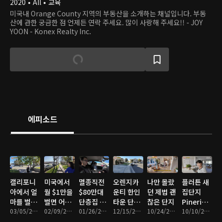
2020 • All • 교육
미국내 Orange County 지역의 부동산을 소개하는 채널입니다. 부동
산에 관한 궁금한 점 언제든 연락 주세요. 많이 사랑해 주세요!! - JOY
YOON - Konex Realty Inc.
에피소드
캘리포니
미국에서
멸종직전
오렌지카
나만 몰랐
플러튼 새
아에서 얼
월 $1만을
$80만대
운티 한인
던 제법 괜
집단지
마를 벌어
벌면 어떤
단층집 두
타운 단층
찮은 단지
Pineridge(2
야 집을 살
03/05/2026 • 12분
집을 살 수
02/09/2026 • 18분
채 구출작
01/26/2026 • 14분
집? 이층
12/15/2025 • 19분
10/24/2025 • 20분
타운홈. 저
10/10/2025 • 11분
수 있을
있을까?
전
집? 비교
희는 타운