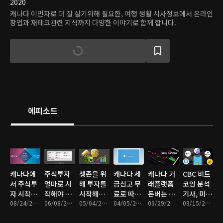
2020
캐나다 이민자로 더 잘 살기위해 필요한, 여행 생활 시사정보에서 온라인
창업과 재테크관련 지식까지 다양한 이야기로 함께 합니다.
에피소드
캐나다에
주식투자
생존을 위
캐나다 세
캐나다 거
CBC 비트
서 주식투
얼마로 시
해 투자를
금신고 무
래플랫폼
코인 분석
자 시작하
작해야 할
시작해야
료로 따라
돈버는 활
기사, 미래
기 (총정
08/24/2021 • 11분
까?
06/08/2021 • 9분
하는 이유
05/04/2021 • 11분
해보기
04/05/2021 • 15분
용법
03/29/2021 • 10분
전망
03/15/2021 • 11분
리)