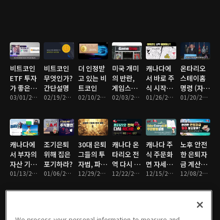
비트코인
비트코인
더 인정받
미국 개미
캐나다에
온타리오
ETF 투자
무엇인가?
고 있는 비
의 반란,
서 바로 주
스테이홈
가 좋은이
간단설명
트코인
게임스탁
식 시작하
명령 (자
유
03/01/2021 • 9분
02/19/2021 • 9분
02/10/2021 • 13분
논란
02/03/2021 • 10분
는 방법
01/26/2021 • 10분
막)
01/20/2021 • 9분
캐나다에
조기은퇴
30대 은퇴
캐나다 온
캐나다 주
노후 안전
서 부자의
위해 집은
그들의 투
타리오 전
식 주문화
한 은퇴자
자산 기준
포기하라?
자법, 파이
역 다시 락
면 자세히
금 계산방
은?
01/13/2021 • 9분
01/06/2021 • 8분
어족
12/29/2020 • 9분
다운
12/22/2020 • 10분
알아보기
12/15/2020 • 10분
법 4%룰
12/08/2020 • 14분
We process your personal information to measure and