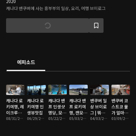
2020
캐나다 밴쿠버에 사는 흥부부의 일상, 요리, 여행 브이로그
에피소드
캐나다 로
캐나다 로
캐나다 밴
캐나다 밴
밴쿠버 일
밴쿠버 코
키여행, 레
키여행 인
프 인생샷
프 로키여
상 브이로
스트코 물
이크루이
생뷰맛집
명당, 모레
행, 캔모어
그 | 뭐먹
가 얼마나
스와 애프
08/31/2023 • 11분
06/29/2023 • 14분
인 레이크
05/22/2023 • 28분
에서 숙박
05/03/2023 • 19분
지? 어디
04/03/2023 • 29분
올랐나?
03/09/2023 • 28분
터눈티
첫날
가지?