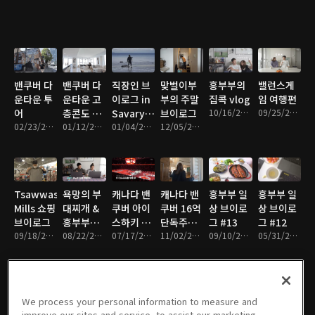
밴쿠버 다
밴쿠버 다
직장인 브
맞벌이부
흥부부의
밸런스게
운타운 투
운타운 고
이로그 in
부의 주말
집콕 vlog
임 여행편
어
층콘도 투
Savary
브이로그
10/16/2022 • 26분
09/25/2022 • 12분
02/23/2023 • 14분
어
01/12/2023 • 15분
Island
01/04/2023 • 9분
12/05/2022 • 29분
Tsawwassen
욕망의 부
캐나다 밴
캐나다 밴
흥부부 일
흥부부 일
Mills 쇼핑
대찌개 &
쿠버 아이
쿠버 16억
상 브이로
상 브이로
브이로그
흥부부의
스하키 직
단독주택
그 #13
그 #12
09/18/2022 • 26분
MBTI는?
08/22/2022 • 17분
관
07/17/2022 • 7분
은 어떻게
11/02/2021 • 12분
09/10/2021 • 15분
05/31/2021 • 21분
CANUCKS
생겼을까?
vs
WINNIPEG
JETS
We process your personal information to measure and
흥부부 일
흥부부 일
흥부부 일
흥부부 일
흥부부 일
흥부부 일
improve our sites and service, to assist our marketing