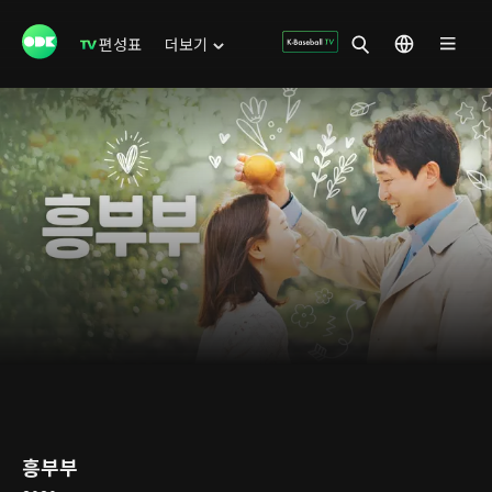
편성표
더보기
흥부부