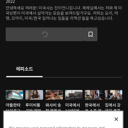
2022
안녕하세요 여러분! 미국사는 진이언니입니다. 제체널에서는 저와 제 미
국남편이 미국에서 살아가는 모습을 보여드릴거구요. 저희는 요리, 여
행, 강아지, 미국/한국 일어나는 일들을 리액션 들을 하고있습니다.
에피소드
아틀란타
루이비통
와사비 송
미국에서
한국에서
집에서 강
브이로그
가방 언박
편 역몰카
100달러
온 소포 언
아지 셀프
(회, 전복,
싱 & 룩북
당한날
로 장보기
박싱중 발
미용하는
족발, 군고
11/10/2022 • 11분
04/30/2021 • 7분
04/20/2021 • 9분
04/12/2021 • 7분
견한 종이
04/05/2021 • 6분
일상
03/29/2021 • 5분
We process your personal information to measure and
구마 먹방)