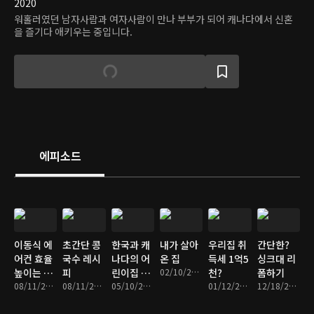
2020
워홀러였던 남자사람과 여자사람이 만나 부부가 되어 캐나다에서 신혼
을 즐기다 애키우는 중입니다.
에피소드
이동식 에
초간단 콩
한국과 캐
내가 살아
우리집 취
간단한?
어컨 효율
국수 레시
나다의 어
온 집
득세 1억5
싱크대 리
높이는 방
피
린이집 차
02/10/2021 • 10분
천?
폼하기
법
08/11/2021 • 5분
08/11/2021 • 3분
이점
05/10/2021 • 9분
01/12/2021 • 10분
12/18/2020 • 7분