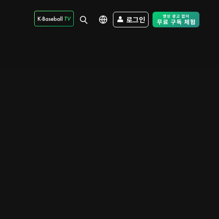
로그인
Free Trial - Sk