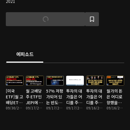
2021
에피소드
[미국
월 고배당
57% 저평
투자의 대
투자의 대
월가의 돈
ETF]월 고
주 ETF인
가되어 있
가들은 어
가들은 어
은 어디로
배당ETF
JEPI에 대
는 반도체
디를 주목
디를 주목
향했을까?
인 NUSI
09/30/2021 • 16분
해 공부해
09/17/2021 • 17분
주
09/17/2021 • 18분
하고 있을
09/17/2021 • 15분
하고 있을
09/16/2021 • 17분
(2021년 2
09/16/2021 • 13분
에 대해 알
보자
까?(2021
까?(2021
분기)
아보자
년 2분기)
년 2분기)
2부.
1부.