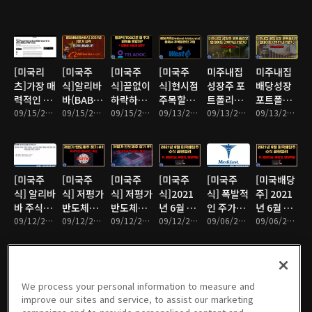
[미국리
[미국주
[미국주
[미국주
미주내집
미주내집
츠]가장 매
식]알리바
식]끝없이
식]현시점
성장주 포
배당성장
력적인 리
바(BABA)
하락하는
주목할만
트폴리오
포트폴리
츠(REITs)
09/15/2021 • 3분
실적 분석
09/15/2021 • 11분
텔라닥
09/15/2021 • 20분
한 배당귀
09/13/2021 • 15분
업데이트
09/13/2021 • 8분
오 업데이
09/13/2021 • 9분
중 하나를
(2021년 2
(TDOC)
족주
(2021년 2
트(2021
소개합니
분기)
에 대한 투
(Dividend
분기)
년 2분기)
다.
자아이디
Aristocrat)
어 점검
[미국주
[미국주
[미국주
[미국주
[미국주
[미국배당
식] 알리바
식] 저평가
식] 저평가
식]2021
식] 폭발적
주] 2021
바 주식이
반도체주
반도체주
년 6월 미
인 주가상
년 6월 미
휴지조각
09/12/2021 • 16분
찾기 #2
09/12/2021 • 18분
찾기 #1
09/12/2021 • 16분
국배당주
09/12/2021 • 15분
승과 배당
09/06/2021 • 20분
국배당주
09/06/2021 • 15분
이 된다
소식 끝판
성장을 보
소식 끝판
고? 팩트
정리
이고 있는
정리
체크 및 의
배당성장
견 공유
주 :
We process your personal information to measure and
[미국주
[미국주
[미국주
[미국주
[미국주
[미국주
Medifast
improve our sites and service, to assist our marketing
식] 현시점
식]동남아
식]동남아
식]동남아
식]2021
식]2021