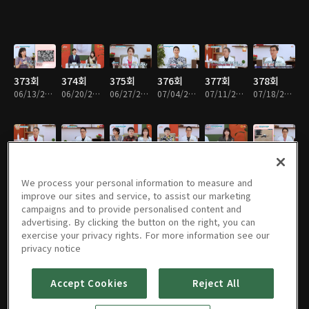
373회
374회
375회
376회
377회
378회
06/13/2024 • 45분
06/20/2024 • 46분
06/27/2024 • 46분
07/04/2024 • 46분
07/11/2024 • 46분
07/18/2024 • 46분
379회
380회
381회
382회
383회
384회
07/25/2024 • 46분
08/01/2024 • 46분
08/08/2024 • 45분
08/15/2024 • 45분
08/22/2024 • 46분
08/29/2024 • 46분
We process your personal information to measure and
improve our sites and service, to assist our marketing
campaigns and to provide personalised content and
advertising. By clicking the button on the right, you can
exercise your privacy rights. For more information see our
385회
386회
387회
388회
389회
390회
privacy notice
09/05/2024 • 45분
09/12/2024 • 46분
09/19/2024 • 45분
09/26/2024 • 46분
10/03/2024 • 46분
10/10/2024 • 46분
Accept Cookies
Reject All