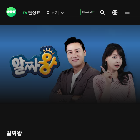
편성표
더보기
알짜왕