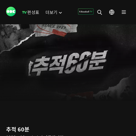
편성표
더보기
추적 60분