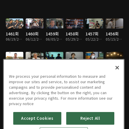
1461회
1460회
1459회
1458회
1457회
1456회
06/19/2026 • 48분
06/12/2026 • 48분
06/05/2026 • 49분
05/29/2026 • 49분
05/22/2026 • 49분
05/15/2026 • 49분
1455회
1454회
1453회
1452회
1451회
1450회
05/08/2026 • 49분
05/01/2026 • 49분
04/24/2026 • 49분
04/17/2026 • 49분
04/10/2026 • 48분
04/03/2026 • 49분
We process your personal information to measure and
improve our sites and service, to assist our marketing
campaigns and to provide personalised content and
advertising. By clicking the button on the right, you can
exercise your privacy rights. For more information see our
1449회
1448회
1447회
1446회
1445회
1444회
privacy notice
03/27/2026 • 48분
03/20/2026 • 48분
03/13/2026 • 49분
03/06/2026 • 49분
02/27/2026 • 48분
02/20/2026 • 49분
Accept Cookies
Reject All