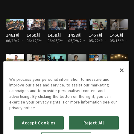
1461회
1460회
1459회
1458회
1457회
1456회
06/19/2026 • 48분
06/12/2026 • 48분
06/05/2026 • 49분
05/29/2026 • 49분
05/22/2026 • 49분
05/15/2026 • 49분
1455회
1454회
1453회
1452회
1451회
1450회
05/08/2026 • 49분
05/01/2026 • 49분
04/24/2026 • 49분
04/17/2026 • 49분
04/10/2026 • 48분
04/03/2026 • 49분
We process your personal information to measure and
improve our sites and service, to assist our marketing
campaigns and to provide personalised content and
advertising. By clicking the button on the right, you can
exercise your privacy rights. For more information see our
1449회
1448회
1447회
1446회
1445회
1444회
privacy notice
03/27/2026 • 48분
03/20/2026 • 48분
03/13/2026 • 49분
03/06/2026 • 49분
02/27/2026 • 48분
02/20/2026 • 49분
Accept Cookies
Reject All