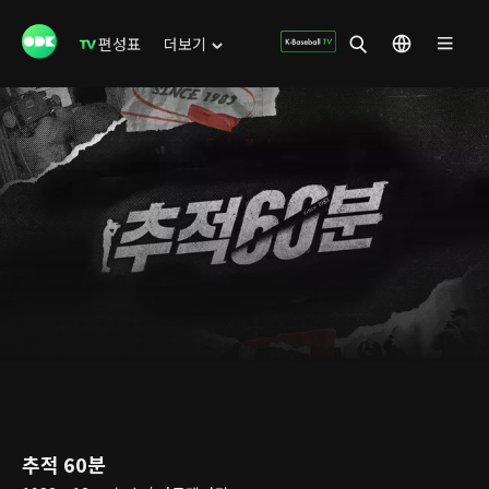
편성표
더보기
추적 60분