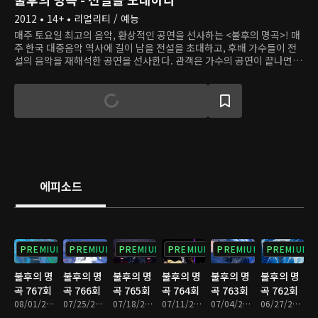
2012 • 14+ • 리얼리티 / 예능
매주 토요일 최고의 음악, 환상적인 공연을 선사하는 <불후의 명곡>! 매
주 한국 대중음악 역사에 길이 남을 전설을 초대하고, 후배 가수들이 전
설의 음악을 재해석한 공연을 선사한다. 관객은 가수의 공연이 끝나면 투
표로 어떤 공연이 더 좋았는지 투표한다. 지금까지 수많은 전설이 초대되
고, 명곡이 끊임없이 리메이크되었고, 새로운 스타가 탄생했다. 과연 <불
후의 명곡> 무대를 빛낼 다음 스타는 누가 될까?
에피소드
PREMIUM
PREMIUM
PREMIUM
PREMIUM
PREMIUM
PREMIUM
불후의 명
불후의 명
불후의 명
불후의 명
불후의 명
불후의 명
곡 767회
곡 766회
곡 765회
곡 764회
곡 763회
곡 762회
08/01/2026 • 1시간 37분
07/25/2026 • 1시간 31분
07/18/2026 • 1시간 37분
07/11/2026 • 1시간 38분
07/04/2026 • 1시간 39분
06/27/2026 • 1시간 39분