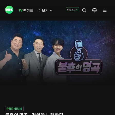
편성표
더보기
PREMIUM
불후의 명곡 - 전설을 노래하다