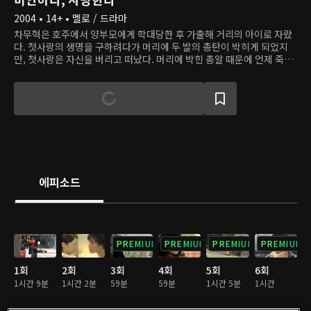
2004 • 14+ • 멜로 / 드라마
차무혁은 호주에서 양부모에게 학대당한 후 가출해 거리의 아이로 자랐
다. 첫사랑의 생명을 구하려다가 머리에 두 발의 총탄이 박히게 되었지
만, 첫사랑은 자신을 버리고 떠났다. 머리에 박힌 총알 때문에 언제 죽을
지 모르게 된 무혁은 자신이 태어났지만 버려진 한국으로 돌아온다. 그러
면서 출생에 대한 진실을 알고, 복수를 위해 톱스타 최윤에게 접근한다.
한편, 송은채는 소꿉친구인 최윤을 오랫동안 사랑해 왔지만, 최윤은 동
료 가수인 민주와 연인이 된다. 그때 최윤의 곁에 한 사람이 나타나고, 은
채는 그가 자신이 호주에서 위험에 처했을 때 구해준 사람인 걸 알아본
다. 두 사람은 티격태격하며 가까워지고, 어느덧 사랑에 빠진다.
에피소드
PREMIUM
PREMIUM
PREMIUM
PREMIUM
1회
2회
3회
4회
5회
6회
1시간 9분
1시간 2분
59분
59분
1시간 5분
1시간