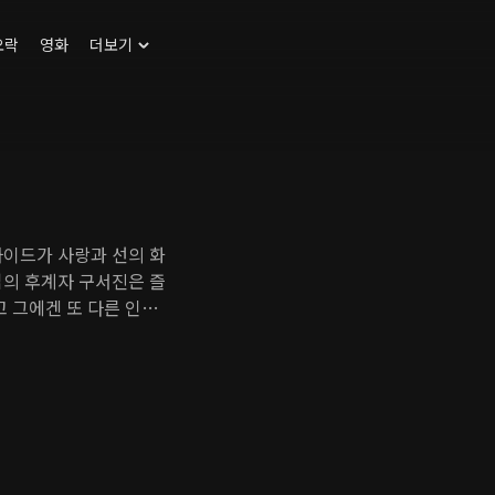
오락
영화
더보기
하이드가 사랑과 선의 화
업의 후계자 구서진은 즐
고 그에겐 또 다른 인격
 가지고 있지 않은 모든
진다. 어느 날 테마파크
스단 단장인 그는 서커스
에게 숨기고 싶었던 로
 사람들 - 냉혈한 기업