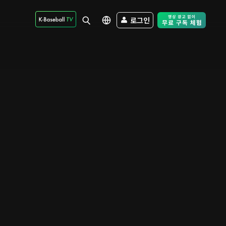
로그인
Free Trial - Sk