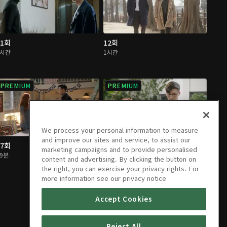
11회
12회
1시간
1시간
PREMIUM
PREMIUM
We process your personal information to measure
and improve our sites and service, to assist our
17회
18회
marketing campaigns and to provide personalised
59분
59분
content and advertising. By clicking the button on
the right, you can exercise your privacy rights. For
more information see our privacy notice
Accept Cookies
Reject All