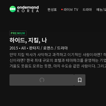
편성표
라이브 TV
드라마
예능/
PREMIUM
하이드, 지킬, 나
2015 • All • 판타지 / 로맨스 / 드라마
만약 지킬 박사가 사악하고 과격하고 이기적인 사람이라면? 
신이라면? 한국 최대 규모의 호텔과 테마파크를 운영하는 기
거움도 웃음도 모르는 듯한, 마치 수도승 같은 사람이다. 그리
이 있다. 선한 인상, 배려심과 섬세함을 갖춘 로빈은 구서진이
것을 갖췄다. 그리고 두 남자는 한 여자와 운명적인 사랑에 빠
에 출몰한 맹수를 단숨에 조련한 장하나. 테마파크 전속 서커
단을 해체하려는 서진의 결정에 맞선다. 하지만 구서진이 모두
빈의 인격으로 장하나의 앞에 나타나자, 장하나는 같은 듯 다른
가 서진과 로맨틱한 남자 로빈과 사랑에 빠진다.