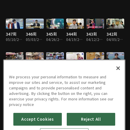
347회
346회
345회
344회
343회
342회
05/10/2026 • 55분
05/03/2026 • 54분
04/26/2026 • 55분
04/19/2026 • 55분
04/12/2026 • 56분
04/05/2026 • 56분
341회
340회
339회
338회
337회
336회
03/29/2026 • 56분
03/22/2026 • 55분
03/15/2026 • 55분
03/08/2026 • 56분
03/01/2026 • 56분
02/22/2026 • 56분
We process your personal information to measure and
improve our sites and service, to assist our marketing
campaigns and to provide personalised content and
advertising. By clicking the button on the right, you can
exercise your privacy rights. For more information see our
335회
334회
333회
332회
331회
330회
privacy notice
02/15/2026 • 56분
02/08/2026 • 56분
02/01/2026 • 50분
01/25/2026 • 50분
01/18/2026 • 50분
01/11/2026 • 59분
Accept Cookies
Reject All