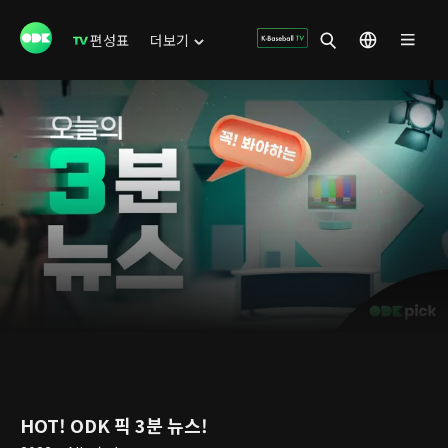
편성표
더보기
HOT! ODK 픽 3분 뉴스!