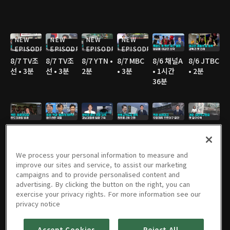
NEW
NEW
NEW
NEW
EPISODE
EPISODE
EPISODE
EPISODE
8/7 TV조
8/7 TV조
8/7 YTN •
8/7 MBC
8/6 채널A
8/6 JTBC
선 • 3분
선 • 3분
2분
• 3분
• 1시간
• 2분
36분
8/6 채널A
8/6 MBC
8/6 JTBC
8/6 JTBC
8/6 JTBC
8/6 TV조
• 1분
• 3분
• 2분
• 2분
• 4분
선 • 2분
We process your personal information to measure and
improve our sites and service, to assist our marketing
campaigns and to provide personalised content and
advertising. By clicking the button on the right, you can
8/6 TV조
8/6 TV조
8/6 KBS •
8/5 채널A
8/5 JTBC
8/5 연합
exercise your privacy rights. For more information see our
선 • 2분
선 • 2분
2분
• 1시간
• 2분
TV • 3분
privacy notice
36분
Accept Cookies
Reject All