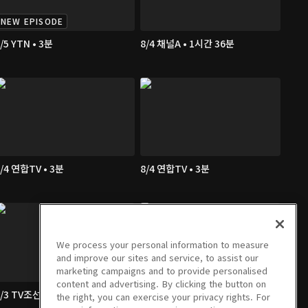
NEW EPISODE
/5 YTN • 3분
8/4 채널A • 1시간 36분
/4 연합TV • 3분
8/4 연합TV • 3분
We process your personal information to measure
and improve our sites and service, to assist our
marketing campaigns and to provide personalised
content and advertising. By clicking the button on
/3 TV조선 • 3분
8/3 채널A • 1시간 36분
the right, you can exercise your privacy rights. For