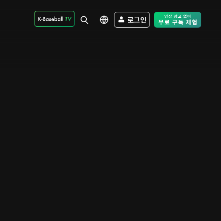
로그인
Free Trial - Sk