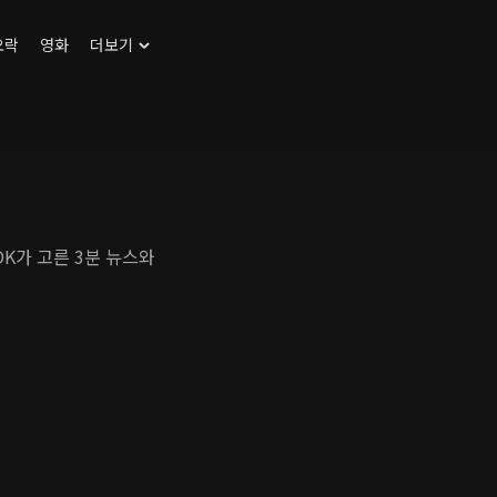
오락
영화
더보기
DK가 고른 3분 뉴스와