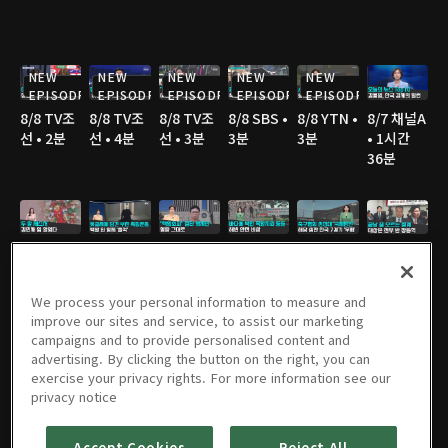
NEW
NEW
NEW
NEW
NEW
EPISODE
EPISODE
EPISODE
EPISODE
EPISODE
8/8 TV조
8/8 TV조
8/8 TV조
8/8 SBS •
8/8 YTN •
8/7 채널A
선 • 2분
선 • 4분
선 • 3분
3분
3분
• 1시간
36분
8/7 채널A
8/7 JTBC
8/7 JTBC
8/7 TV조
8/7 TV조
8/7 TV조
• 2분
• 3분
• 2분
선 • 2분
선 • 2분
선 • 3분
We process your personal information to measure and
improve our sites and service, to assist our marketing
campaigns and to provide personalised content and
advertising. By clicking the button on the right, you can
8/7 TV조
8/7 YTN •
8/7 MBC
8/6 채널A
8/6 JTBC
8/6 채널A
exercise your privacy rights. For more information see our
선 • 3분
2분
• 3분
• 1시간
• 2분
• 1분
privacy notice
36분
Accept Cookies
Reject All