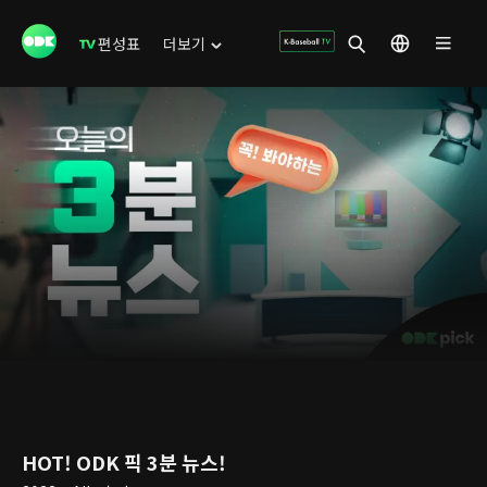
편성표
더보기
HOT! ODK 픽 3분 뉴스!