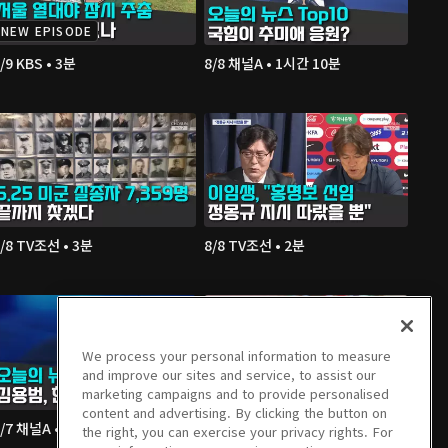
NEW EPISODE
/9 KBS • 3분
8/8 채널A • 1시간 10분
/8 TV조선 • 3분
8/8 TV조선 • 2분
We process your personal information to measure
and improve our sites and service, to assist our
marketing campaigns and to provide personalised
content and advertising. By clicking the button on
8/7 채널A • 1시간 36분
8/7 채널A • 2분
the right, you can exercise your privacy rights. For