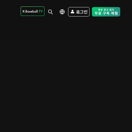
로그인
Free Trial - Sk