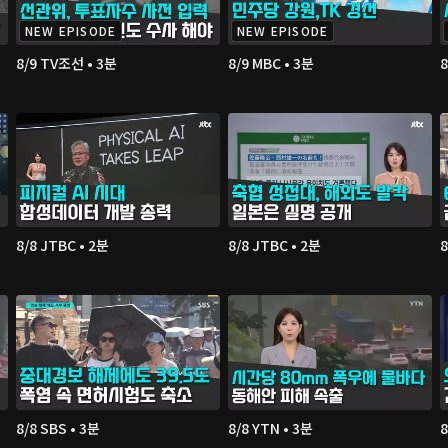
NEW EPISODE
NEW EPISODE
8/9 TV조선 • 3분
8/9 MBC • 3분
8
8/8 JTBC • 2분
8/8 JTBC • 2분
8
8/8 SBS • 3분
8/8 YTN • 3분