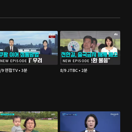
NEW EPISODE
NEW EPISODE
/9 연합TV • 3분
8/9 JTBC • 2분