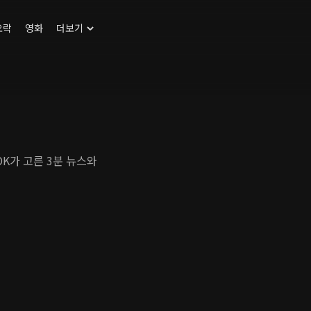
오락
영화
더보기
DK가 고른 3분 뉴스와