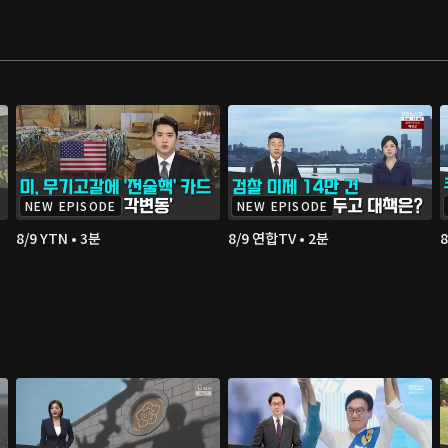
NEW EPISODE
NEW EPISODE
8/9 YTN • 3분
8/9 연합TV • 2분
8