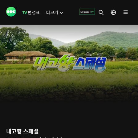
편성표
더보기
내고향 스페셜