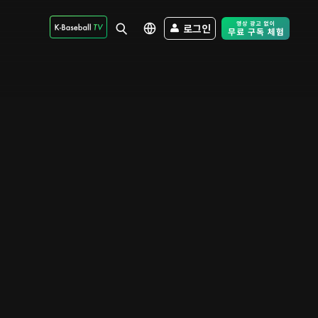
로그인
Free Trial - Sk