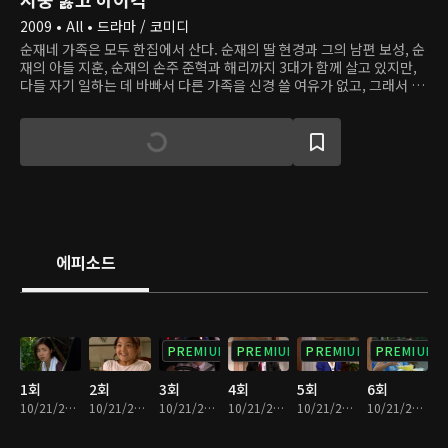
2009 • All • 드라마 / 코미디
순재네 가족은 모두 한집에서 산다. 순재의 딸 현경과 그의 남편 보성, 순
재의 아들 지훈, 순재의 손주 준혁과 해리까지 3대가 함께 살고 있지만,
다들 자기 일하는 데 바빠서 다른 가족을 신경 쓸 여유가 없고, 그래서 사
이가 끈끈한 편은 아니다. 반면 옆집 자옥네 가족은 혈연으로 이어지진
않았지만 사이가 정말 좋다. 자옥의 집에는 준혁의 과외선생 정음과 줄리
엔, 인나, 광수 등이 함께 산다. 어느 날, 시골에서 세경과 신애 자매가 상
경하고, 세경이 순재네 가정부가 되면서, 가족들의 평범한 삶에 잔잔한
변화가 시작된다.
에피소드
PREMIUM
PREMIUM
PREMIUM
PREMIUM
1회
2회
3회
4회
5회
6회
10/21/2022 • 26분
10/21/2022 • 26분
10/21/2022 • 24분
10/21/2022 • 24분
10/21/2022 • 25분
10/21/2022 • 23분