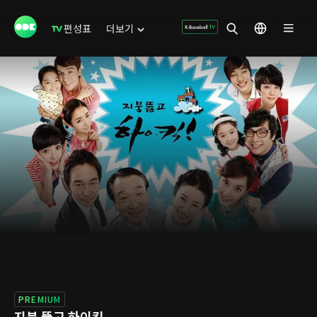
편성표
더보기
PREMIUM
지붕 뚫고 하이킥