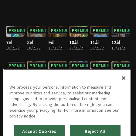
PREMIUM
PREMIUM
PREMIUM
PREMIUM
PREMIUM
PREMIUM
7회
8회
9회
10회
11회
12회
10/21/2022 • 23분
10/21/2022 • 23분
10/21/2022 • 22분
10/21/2022 • 23분
10/21/2022 • 25분
10/21/2022 • 24분
PREMIUM
PREMIUM
PREMIUM
PREMIUM
PREMIUM
PREMIUM
13회
14회
15회
16회
17회
18회
10/21/2022 • 23분
10/21/2022 • 23분
10/21/2022 • 23분
10/21/2022 • 23분
10/21/2022 • 23분
10/21/2022 • 23분
We process your personal information to measure and
improve our sites and service, to assist our marketing
campaigns and to provide personalised content and
PREMIUM
PREMIUM
PREMIUM
PREMIUM
PREMIUM
PREMIUM
advertising. By clicking the button on the right, you can
exercise your privacy rights. For more information see our
19회
20회
21회
22회
23회
24회
privacy notice
10/21/2022 • 23분
10/21/2022 • 23분
10/21/2022 • 23분
10/21/2022 • 23분
10/21/2022 • 23분
10/21/2022 • 23분
Accept Cookies
Reject All
PREMIUM
PREMIUM
PREMIUM
PREMIUM
PREMIUM
PREMIUM